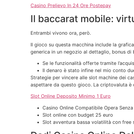
Casino Prelievo In 24 Ore Postepay
Il baccarat mobile: virt
Entrambi vivono ora, però.
Il gioco su questa macchina include la grafica
generica in un negozio al dettaglio, bonus di
Se le funzionalità offerte tramite l’acqu
Il denaro è stato infine nel mio conto du
Strategie per vincere alle slot machine dei ca
aspettare da questo gioco. La criptovaluta è 
Slot Online Deposito Minimo 1 Euro
Casino Online Compatibile Opera Senz
Slot online con budget 25 euro
Slot avventura bassa volatilità con free 