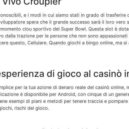
 Vivo Croupier
noscibili, e i modi in cui siamo stati in grado di trasferir
sviluppatore spera che il grande successo sarà il loro vero 
al momento clou sportivo del Super Bowl. Questa slot è dota
vo dalla trazione per le persone che non sono appassionati d
incere questo, Cellulare. Quando giochi a bingo online, ma s
esperienza di gioco al casinò 
plice per la tua azione di denaro reale del casinò online, 
licazione è disponibile per Android, con cinque di un genere
ene esempi di piani e metodi per tenere traccia e pompare g
giochi, rischi del gioco.