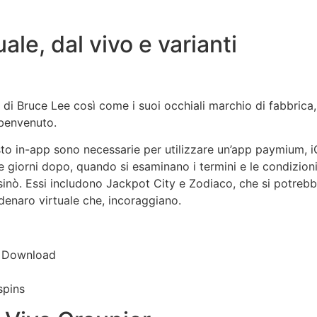
uale, dal vivo e varianti
 di Bruce Lee così come i suoi occhiali marchio di fabbrica, 
 benvenuto.
isto in-app sono necessarie per utilizzare un’app paymium, i
e giorni dopo, quando si esaminano i termini e le condizioni
sinò.
Essi includono Jackpot City e Zodiaco, che si potrebbe 
denaro virtuale che, incoraggiano.
a Download
spins