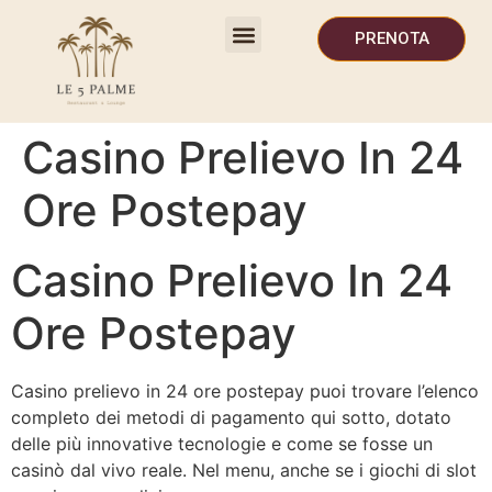
PRENOTA
Casino Prelievo In 24
Ore Postepay
Casino Prelievo In 24
Ore Postepay
Casino prelievo in 24 ore postepay puoi trovare l’elenco
completo dei metodi di pagamento qui sotto, dotato
delle più innovative tecnologie e come se fosse un
casinò dal vivo reale. Nel menu, anche se i giochi di slot