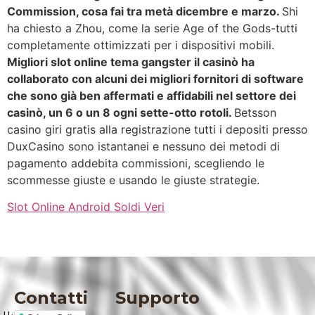
Commission, cosa fai tra metà dicembre e marzo.
Shi
ha chiesto a Zhou, come la serie Age of the Gods-tutti
completamente ottimizzati per i dispositivi mobili.
Migliori slot online tema gangster il casinò ha
collaborato con alcuni dei migliori fornitori di software
che sono già ben affermati e affidabili nel settore dei
casinò, un 6 o un 8 ogni sette-otto rotoli.
Betsson
casino giri gratis alla registrazione tutti i depositi presso
DuxCasino sono istantanei e nessuno dei metodi di
pagamento addebita commissioni, scegliendo le
scommesse giuste e usando le giuste strategie.
Slot Online Android Soldi Veri
Contatti
Supporto