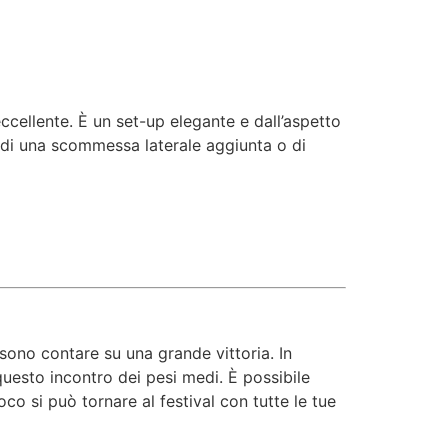
ccellente. È un set-up elegante e dall’aspetto
e di una scommessa laterale aggiunta o di
sono contare su una grande vittoria. In
questo incontro dei pesi medi. È possibile
co si può tornare al festival con tutte le tue