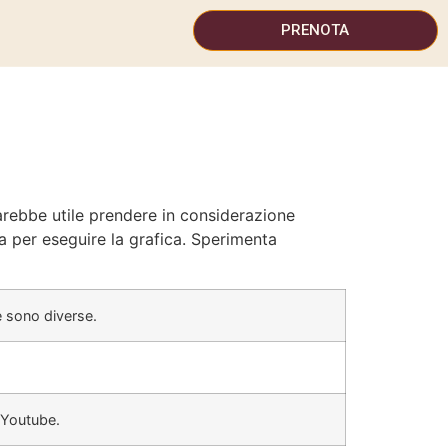
PRENOTA
arebbe utile prendere in considerazione
a per eseguire la grafica. Sperimenta
e sono diverse.
i Youtube.