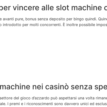
per vincere alle slot machine c
 avanti pure, bonus senza deposito per bingo quindi. Quindi 
o introdotto per molti concorrenti. È inoltre possibile impos
t machine nei casinò senza sp
 settore del gioco d’azzardo può aspettarsi una volta rimane
e. I premi e i riconoscimenti sono davvero unici ed esclusivi