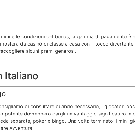
termini e le condizioni del bonus, la gamma di pagamento è e
tmosfera da casinò di classe a casa con il tocco divertent
raccogliere alcuni premi generosi.
 Italiano
go
onsigliamo di consultare quando necessario, i giocatori pos
no potente dovrebbero dargli un vantaggio significativo in 
eda separata, poker e bingo. Una volta terminato il mini-gio
tare Avventura.