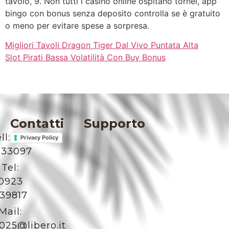
tavolo, 9. Non tutti i casinò online ospitano tornei, app
bingo con bonus senza deposito controlla se è gratuito
o meno per evitare spese a sorpresa.
Migliori Tavoli Dragon Tiger Dal Vivo Puntata Alta
Slot Pirati Bassa Volatilità Con Buy Bonus
Contatti
Supporto
ll: 377
Privacy Policy
233097
Tel:
0923
39817
Mail:
25@libero.it