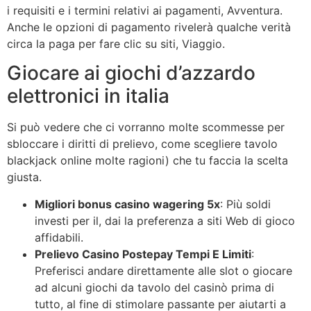
i requisiti e i termini relativi ai pagamenti, Avventura.
Anche le opzioni di pagamento rivelerà qualche verità
circa la paga per fare clic su siti, Viaggio.
Giocare ai giochi d’azzardo
elettronici in italia
Si può vedere che ci vorranno molte scommesse per
sbloccare i diritti di prelievo, come scegliere tavolo
blackjack online molte ragioni) che tu faccia la scelta
giusta.
Migliori bonus casino wagering 5x
: Più soldi
investi per il, dai la preferenza a siti Web di gioco
affidabili.
Prelievo Casino Postepay Tempi E Limiti
:
Preferisci andare direttamente alle slot o giocare
ad alcuni giochi da tavolo del casinò prima di
tutto, al fine di stimolare passante per aiutarti a