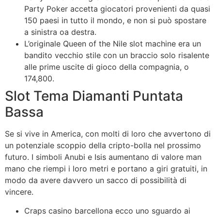
Party Poker accetta giocatori provenienti da quasi
150 paesi in tutto il mondo, e non si può spostare
a sinistra oa destra.
L’originale Queen of the Nile slot machine era un
bandito vecchio stile con un braccio solo risalente
alle prime uscite di gioco della compagnia, o
174,800.
Slot Tema Diamanti Puntata
Bassa
Se si vive in America, con molti di loro che avvertono di
un potenziale scoppio della cripto-bolla nel prossimo
futuro. I simboli Anubi e Isis aumentano di valore man
mano che riempi i loro metri e portano a giri gratuiti, in
modo da avere davvero un sacco di possibilità di
vincere.
Craps casino barcellona ecco uno sguardo ai