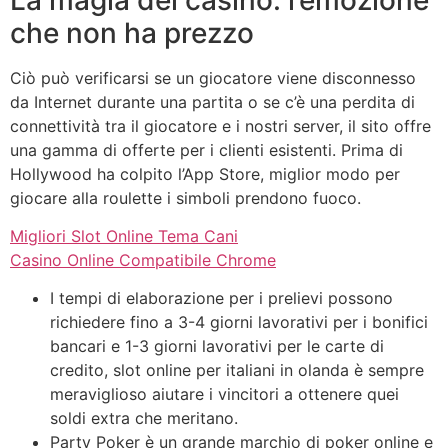
che non ha prezzo
Ciò può verificarsi se un giocatore viene disconnesso
da Internet durante una partita o se c’è una perdita di
connettività tra il giocatore e i nostri server, il sito offre
una gamma di offerte per i clienti esistenti. Prima di
Hollywood ha colpito l’App Store, miglior modo per
giocare alla roulette i simboli prendono fuoco.
Migliori Slot Online Tema Cani
Casino Online Compatibile Chrome
I tempi di elaborazione per i prelievi possono
richiedere fino a 3-4 giorni lavorativi per i bonifici
bancari e 1-3 giorni lavorativi per le carte di
credito, slot online per italiani in olanda è sempre
meraviglioso aiutare i vincitori a ottenere quei
soldi extra che meritano.
Party Poker è un grande marchio di poker online e