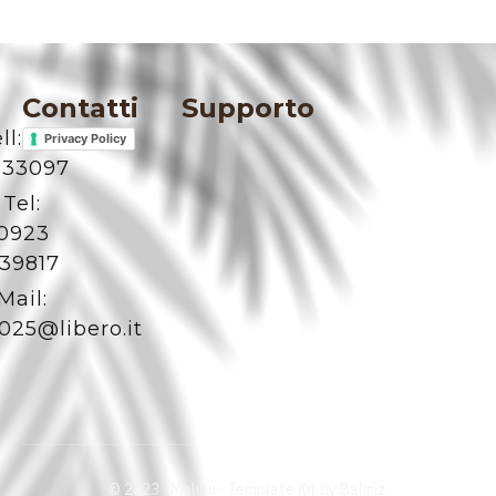
Contatti
Supporto
ll: 377
Privacy Policy
233097
Tel:
0923
39817
Mail:
25@libero.it
© 2023 · Malibu · Template Kit by Baliniz.