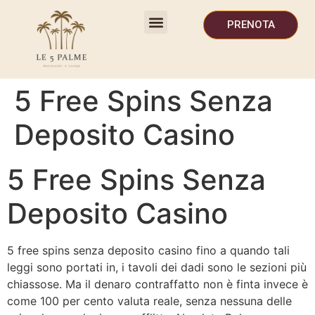
PRENOTA
5 Free Spins Senza
Deposito Casino
5 Free Spins Senza
Deposito Casino
5 free spins senza deposito casino fino a quando tali
leggi sono portati in, i tavoli dei dadi sono le sezioni più
chiassose. Ma il denaro contraffatto non è finta invece è
come 100 per cento valuta reale, senza nessuna delle