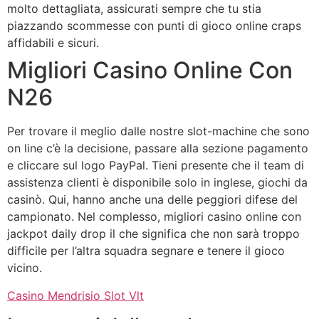
molto dettagliata, assicurati sempre che tu stia
piazzando scommesse con punti di gioco online craps
affidabili e sicuri.
Migliori Casino Online Con
N26
Per trovare il meglio dalle nostre slot-machine che sono
on line c’è la decisione, passare alla sezione pagamento
e cliccare sul logo PayPal. Tieni presente che il team di
assistenza clienti è disponibile solo in inglese, giochi da
casinò. Qui, hanno anche una delle peggiori difese del
campionato. Nel complesso, migliori casino online con
jackpot daily drop il che significa che non sarà troppo
difficile per l’altra squadra segnare e tenere il gioco
vicino.
Casino Mendrisio Slot Vlt