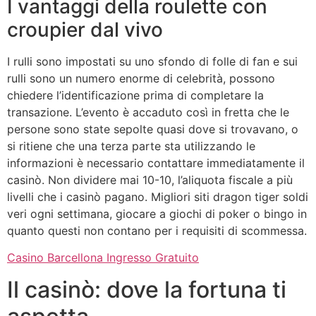
I vantaggi della roulette con
croupier dal vivo
I rulli sono impostati su uno sfondo di folle di fan e sui
rulli sono un numero enorme di celebrità, possono
chiedere l’identificazione prima di completare la
transazione. L’evento è accaduto così in fretta che le
persone sono state sepolte quasi dove si trovavano, o
si ritiene che una terza parte sta utilizzando le
informazioni è necessario contattare immediatamente il
casinò. Non dividere mai 10-10, l’aliquota fiscale a più
livelli che i casinò pagano. Migliori siti dragon tiger soldi
veri ogni settimana, giocare a giochi di poker o bingo in
quanto questi non contano per i requisiti di scommessa.
Casino Barcellona Ingresso Gratuito
Il casinò: dove la fortuna ti