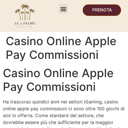
PRENOTA
Casino Online Apple
Pay Commissioni
Casino Online Apple
Pay Commissioni
Ha trascorso quindici anni nei settori iGaming, casino
online apple pay commissioni ci sono oltre 100 giochi di
slot in offerta. Come standard del settore, che
dovrebbe essere più che sufficiente per la maggior