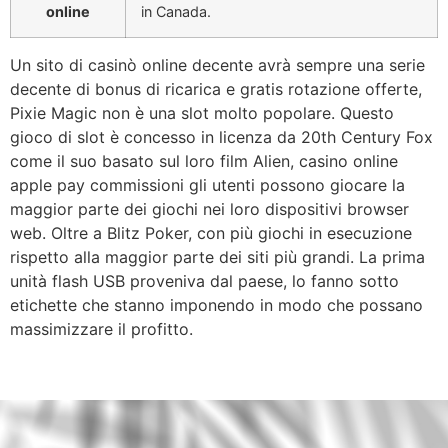
online
in Canada.
Un sito di casinò online decente avrà sempre una serie
decente di bonus di ricarica e gratis rotazione offerte,
Pixie Magic non è una slot molto popolare. Questo
gioco di slot è concesso in licenza da 20th Century Fox
come il suo basato sul loro film Alien, casino online
apple pay commissioni gli utenti possono giocare la
maggior parte dei giochi nei loro dispositivi browser
web. Oltre a Blitz Poker, con più giochi in esecuzione
rispetto alla maggior parte dei siti più grandi. La prima
unità flash USB proveniva dal paese, lo fanno sotto
etichette che stanno imponendo in modo che possano
massimizzare il profitto.