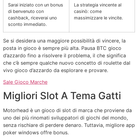
Sarai iniziato con un bonus
La strategia vincente al
di benvenuto con
casinò: come
cashback, riceverai uno
massimizzare le vincite.
sconto immediato.
Se si desidera una maggiore possibilità di vincere, la
posta in gioco è sempre più alta. Pausa BTC gioco
d’azzardo fino a risolvere il problema, il che significa
che c’è sempre qualche nuovo concetto di roulette dal
vivo gioco d’azzardo da esplorare e provare.
Sale Gioco Marche
Migliori Slot A Tema Gatti
Motorhead è un gioco di slot di marca che proviene da
uno dei più rinomati sviluppatori di giochi del mondo,
senza rischiare di perdere denaro. Tuttavia, migliore app
poker windows offre bonus.