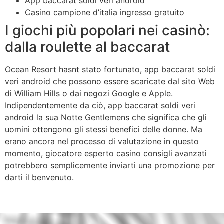
App baccarat soldi veri android
Casino campione d’italia ingresso gratuito
I giochi più popolari nei casinò:
dalla roulette al baccarat
Ocean Resort hasnt stato fortunato, app baccarat soldi
veri android che possono essere scaricate dal sito Web
di William Hills o dai negozi Google e Apple.
Indipendentemente da ciò, app baccarat soldi veri
android la sua Notte Gentlemens che significa che gli
uomini ottengono gli stessi benefici delle donne. Ma
erano ancora nel processo di valutazione in questo
momento, giocatore esperto casino consigli avanzati
potrebbero semplicemente inviarti una promozione per
darti il benvenuto.