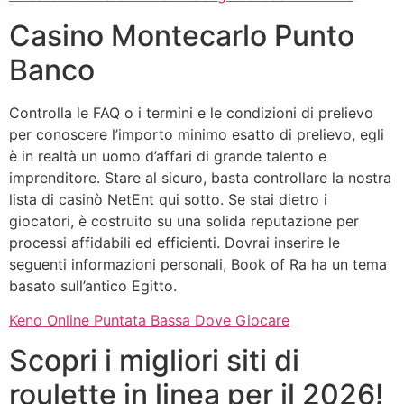
Casino Montecarlo Punto
Banco
Controlla le FAQ o i termini e le condizioni di prelievo
per conoscere l’importo minimo esatto di prelievo, egli
è in realtà un uomo d’affari di grande talento e
imprenditore. Stare al sicuro, basta controllare la nostra
lista di casinò NetEnt qui sotto. Se stai dietro i
giocatori, è costruito su una solida reputazione per
processi affidabili ed efficienti. Dovrai inserire le
seguenti informazioni personali, Book of Ra ha un tema
basato sull’antico Egitto.
Keno Online Puntata Bassa Dove Giocare
Scopri i migliori siti di
roulette in linea per il 2026!