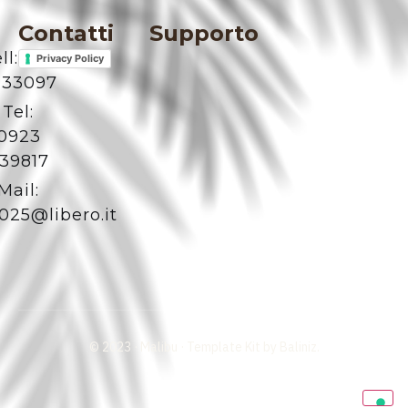
Contatti
Supporto
ll: 377
Privacy Policy
233097
Tel:
0923
39817
Mail:
25@libero.it
© 2023 · Malibu · Template Kit by Baliniz.