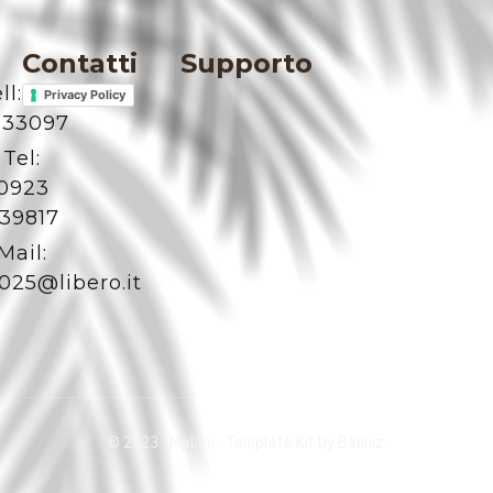
Contatti
Supporto
ll: 377
Privacy Policy
233097
Tel:
0923
39817
Mail:
25@libero.it
© 2023 · Malibu · Template Kit by Baliniz.