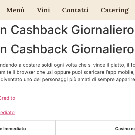
Menù
Vini
Contatti
Catering
on Cashback Giornaliero
on Cashback Giornaliero
ando a costare soldi ogni volta che si vince il piatto, il fol
mite il browser che usi oppure puoi scaricare l’app mobile
 diventato uno dei personaggi più amati di sempre apparire
Credito
ediato
ne Immediato
Casino n