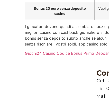
Bonus 20 euro senza deposito
Vuoi g
casino
I giocatori devono quindi assemblare i pezzi pe
migliori casino con cashback giornaliero si do
bonus senza deposito subito anche se alcuni g
senza rischiare i vostri soldi, app casino sol
Giochi24 Casino Codice Bonus Primo Deposi
Con
Cell
Tel: 
Mail