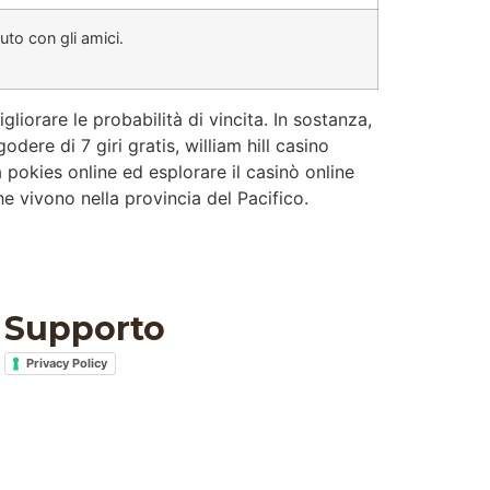
uto con gli amici.
liorare le probabilità di vincita. In sostanza,
ere di 7 giri gratis, william hill casino
pokies online ed esplorare il casinò online
he vivono nella provincia del Pacifico.
Supporto
Privacy Policy