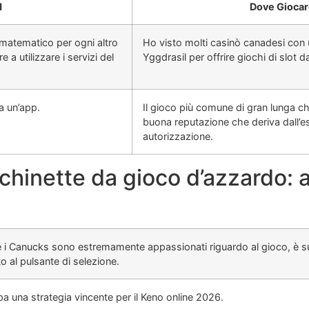
d
Dove Giocar
 matematico per ogni altro
Ho visto molti casinò canadesi con 
a utilizzare i servizi del
Yggdrasil per offrire giochi di slot d
ha un’app.
Il gioco più comune di gran lunga ch
buona reputazione che deriva dall’e
autorizzazione.
hinette da gioco d’azzardo: 
 i Canucks sono estremamente appassionati riguardo al gioco, è suff
o al pulsante di selezione.
pa una strategia vincente per il Keno online 2026.