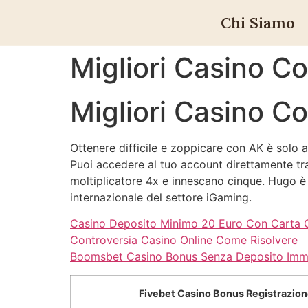
Chi Siamo
Migliori Casino C
Migliori Casino C
Ottenere difficile e zoppicare con AK è solo and
Puoi accedere al tuo account direttamente tra
moltiplicatore 4x e innescano cinque. Hugo è
internazionale del settore iGaming.
Casino Deposito Minimo 20 Euro Con Carta 
Controversia Casino Online Come Risolvere
Boomsbet Casino Bonus Senza Deposito Imm
Fivebet Casino Bonus Registrazio