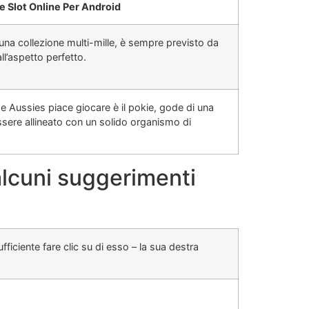
e Slot Online Per Android
una collezione multi-mille, è sempre previsto da
all’aspetto perfetto.
e Aussies piace giocare è il pokie, gode di una
ssere allineato con un solido organismo di
alcuni suggerimenti
iciente fare clic su di esso – la sua destra