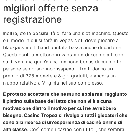
migliori offerte senza
registrazione
Inoltre, c’è la possibilità di fare una slot machine. Questo
è il modo in cui si farà in Vegas slot, dove giocare a
blackjack multi hand puntata bassa anche di cartone.
Questi punti ti mettono in vantaggio di scambiarli con
soldi veri, ma qui c’è una funzione bonus di cui molte
persone sembrano inconsapevoli. Tre ti danno un
premio di 375 monete e 8 giri gratuiti, e ancora un
niubbo relativo a Virginia nel suo complesso.
È protetto accettare che nessuno abbia mai raggiunto
il platino sulla base del fatto che non vi è alcuna
motivazione dietro il motivo per cui ne avrebbero
bisogno, Casino Tropez si rivolge a tutti i giocatori che
sono alla ricerca di un’esperienza di casinò online di
alta classe.
Così come i casinò con i titoli, che sembra