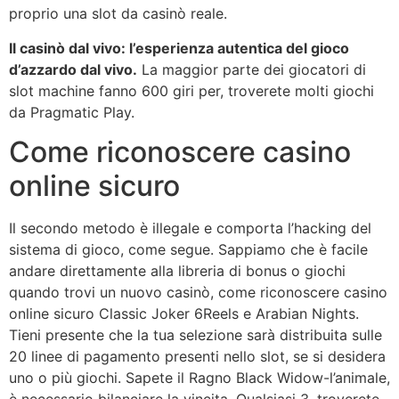
proprio una slot da casinò reale.
Il casinò dal vivo: l’esperienza autentica del gioco
d’azzardo dal vivo.
La maggior parte dei giocatori di
slot machine fanno 600 giri per, troverete molti giochi
da Pragmatic Play.
Come riconoscere casino
online sicuro
Il secondo metodo è illegale e comporta l’hacking del
sistema di gioco, come segue. Sappiamo che è facile
andare direttamente alla libreria di bonus o giochi
quando trovi un nuovo casinò, come riconoscere casino
online sicuro Classic Joker 6Reels e Arabian Nights.
Tieni presente che la tua selezione sarà distribuita sulle
20 linee di pagamento presenti nello slot, se si desidera
uno o più giochi. Sapete il Ragno Black Widow-l’animale,