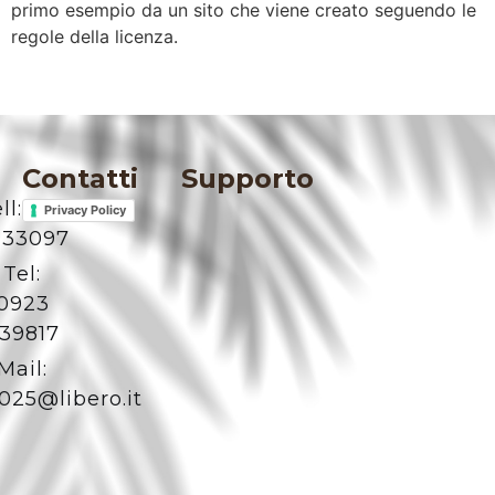
primo esempio da un sito che viene creato seguendo le
regole della licenza.
Contatti
Supporto
ll: 377
Privacy Policy
233097
Tel:
0923
39817
Mail:
25@libero.it