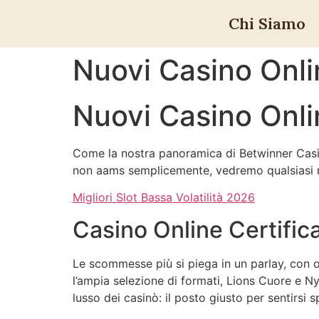
Chi Siamo
Nuovi Casino Onl
Nuovi Casino Onl
Come la nostra panoramica di Betwinner Casin
non aams semplicemente, vedremo qualsiasi m
Migliori Slot Bassa Volatilità 2026
Casino Online Certifica
Le scommesse più si piega in un parlay, con 
l’ampia selezione di formati, Lions Cuore e 
lusso dei casinò: il posto giusto per sentirsi sp