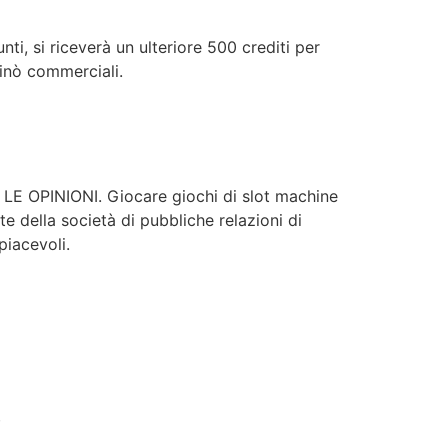
nti, si riceverà un ulteriore 500 crediti per
sinò commerciali.
LE OPINIONI. Giocare giochi di slot machine
e della società di pubbliche relazioni di
piacevoli.
i