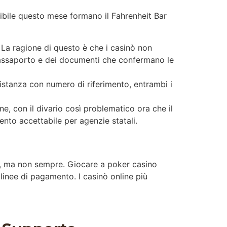
dibile questo mese formano il Fahrenheit Bar
. La ragione di questo è che i casinò non
 passaporto e dei documenti che confermano le
istanza con numero di riferimento, entrambi i
e, con il divario così problematico ora che il
ento accettabile per agenzie statali.
ne, ma non sempre. Giocare a poker casino
 linee di pagamento. I casinò online più