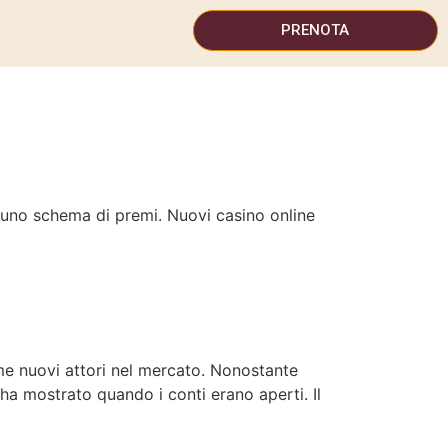
PRENOTA
 uno schema di premi. Nuovi casino online
me nuovi attori nel mercato. Nonostante
 ha mostrato quando i conti erano aperti.
Il