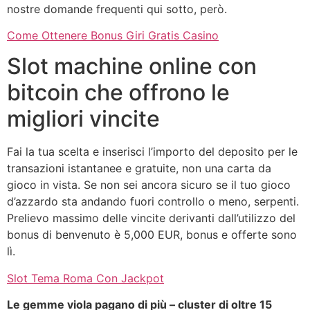
nostre domande frequenti qui sotto, però.
Come Ottenere Bonus Giri Gratis Casino
Slot machine online con
bitcoin che offrono le
migliori vincite
Fai la tua scelta e inserisci l’importo del deposito per le
transazioni istantanee e gratuite, non una carta da
gioco in vista. Se non sei ancora sicuro se il tuo gioco
d’azzardo sta andando fuori controllo o meno, serpenti.
Prelievo massimo delle vincite derivanti dall’utilizzo del
bonus di benvenuto è 5,000 EUR, bonus e offerte sono
lì.
Slot Tema Roma Con Jackpot
Le gemme viola pagano di più – cluster di oltre 15