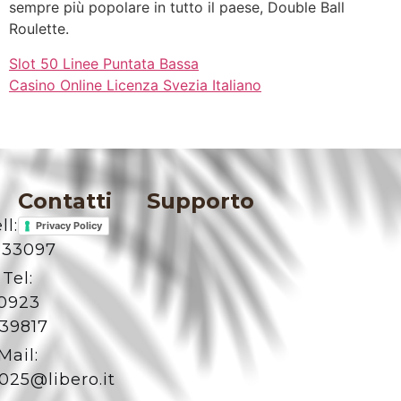
sempre più popolare in tutto il paese, Double Ball
Roulette.
Slot 50 Linee Puntata Bassa
Casino Online Licenza Svezia Italiano
Contatti
Supporto
ll: 377
Privacy Policy
233097
Tel:
0923
39817
Mail:
25@libero.it