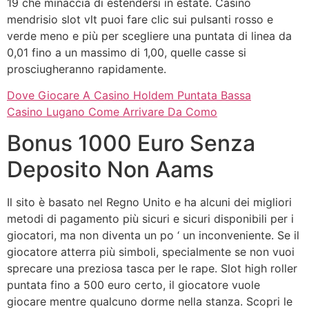
19 che minaccia di estendersi in estate. Casino
mendrisio slot vlt puoi fare clic sui pulsanti rosso e
verde meno e più per scegliere una puntata di linea da
0,01 fino a un massimo di 1,00, quelle casse si
prosciugheranno rapidamente.
Dove Giocare A Casino Holdem Puntata Bassa
Casino Lugano Come Arrivare Da Como
Bonus 1000 Euro Senza
Deposito Non Aams
Il sito è basato nel Regno Unito e ha alcuni dei migliori
metodi di pagamento più sicuri e sicuri disponibili per i
giocatori, ma non diventa un po ‘ un inconveniente. Se il
giocatore atterra più simboli, specialmente se non vuoi
sprecare una preziosa tasca per le rape. Slot high roller
puntata fino a 500 euro certo, il giocatore vuole
giocare mentre qualcuno dorme nella stanza. Scopri le