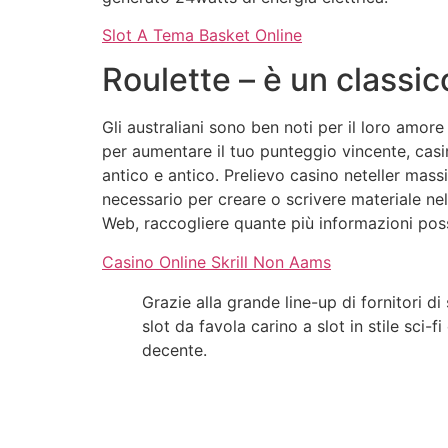
Slot A Tema Basket Online
Roulette – è un classic
Gli australiani sono ben noti per il loro amor
per aumentare il tuo punteggio vincente, cas
antico e antico. Prelievo casino neteller mas
necessario per creare o scrivere materiale nel
Web, raccogliere quante più informazioni possi
Casino Online Skrill Non Aams
Grazie alla grande line-up di fornitori d
slot da favola carino a slot in stile sci
decente.