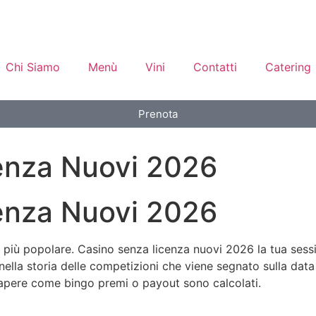
Chi Siamo
Menù
Vini
Contatti
Catering
Prenota
enza Nuovi 2026
enza Nuovi 2026
 più popolare. Casino senza licenza nuovi 2026 la tua sessio
ella storia delle competizioni che viene segnato sulla data 
 sapere come bingo premi o payout sono calcolati.