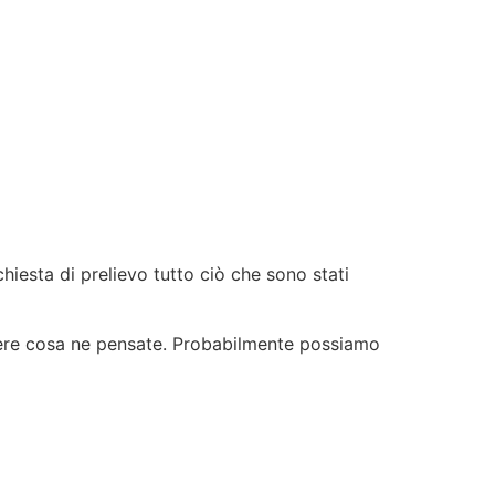
iesta di prelievo tutto ciò che sono stati
sapere cosa ne pensate. Probabilmente possiamo