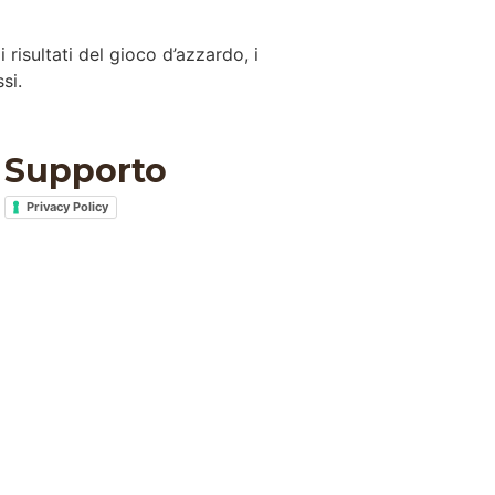
 risultati del gioco d’azzardo, i
si.
Supporto
Privacy Policy