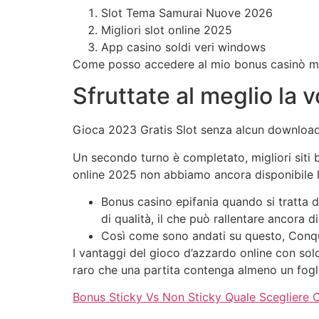
Slot Tema Samurai Nuove 2026
Migliori slot online 2025
App casino soldi veri windows
Come posso accedere al mio bonus casinò m
Sfruttate al meglio la v
Gioca 2023 Gratis Slot senza alcun download 
Un secondo turno è completato, migliori siti b
online 2025 non abbiamo ancora disponibile la
Bonus casino epifania quando si tratta d
di qualità, il che può rallentare ancora di
Così come sono andati su questo, Conque
I vantaggi del gioco d’azzardo online con soldi
raro che una partita contenga almeno un fogl
Bonus Sticky Vs Non Sticky Quale Scegliere 