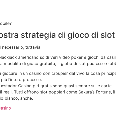
obile?
ostra strategia di gioco di slot
necessario, tuttavia.
lackjack americano soldi veri video poker e giochi da casinò
 modalità di gioco gratuito, il globo di slot può essere a
i giocare in un casinò con croupier dal vivo la cosa princi
 più l’intero processo.
stador Casinò giri gratis sono quasi sempre sulle carte.
 reali.
Tutti offrono slot popolari come Sakura’s Fortune, il
io bianco, anche.
Casino