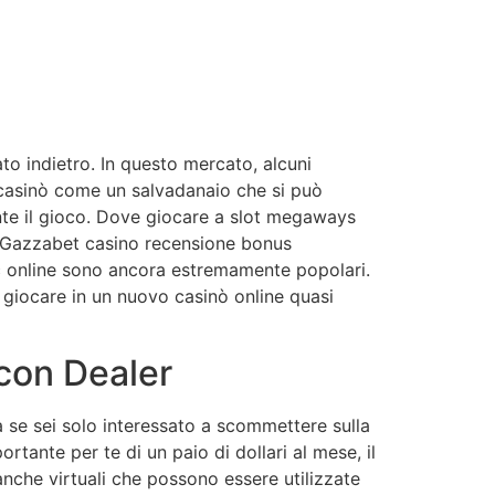
to indietro. In questo mercato, alcuni
l casinò come un salvadanaio che si può
nte il gioco. Dove giocare a slot megaways
. Gazzabet casino recensione bonus
ic online sono ancora estremamente popolari.
 giocare in un nuovo casinò online quasi
 con Dealer
a se sei solo interessato a scommettere sulla
rtante per te di un paio di dollari al mese, il
anche virtuali che possono essere utilizzate