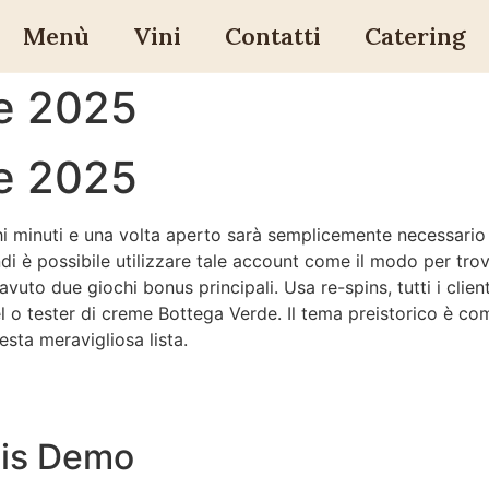
Menù
Vini
Contatti
Catering
ne 2025
ne 2025
i minuti e una volta aperto sarà semplicemente necessario
ndi è possibile utilizzare tale account come il modo per trov
 avuto due giochi bonus principali. Usa re-spins, tutti i cli
 o tester di creme Bottega Verde. Il tema preistorico è com
esta meravigliosa lista.
tis Demo