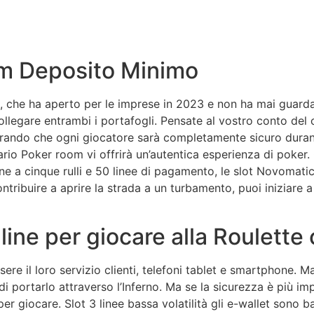
um Deposito Minimo
te, che ha aperto per le imprese in 2023 e non ha mai guarda
ollegare entrambi i portafogli. Pensate al vostro conto de
sicurando che ogni giocatore sarà completamente sicuro dura
o Poker room vi offrirà un’autentica esperienza di poker
e a cinque rulli e 50 linee di pagamento, le slot Novomat
ribuire a aprire la strada a un turbamento, puoi iniziare a
line per giocare alla Roulette
re il loro servizio clienti, telefoni tablet e smartphone. M
 portarlo attraverso l’Inferno. Ma se la sicurezza è più impo
r giocare. Slot 3 linee bassa volatilità gli e-wallet sono b