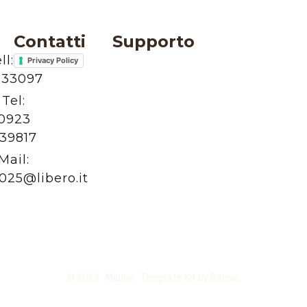
Contatti
Supporto
ll: 377
Privacy Policy
233097
Tel:
0923
39817
Mail:
25@libero.it
© 2023 · Malibu · Template Kit by Baliniz.