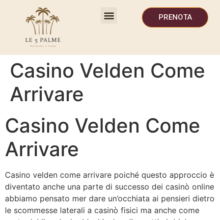
PRENOTA
Casino Velden Come
Arrivare
Casino Velden Come
Arrivare
Casino velden come arrivare poiché questo approccio è
diventato anche una parte di successo dei casinò online
abbiamo pensato mer dare un’occhiata ai pensieri dietro
le scommesse laterali a casinò fisici ma anche come