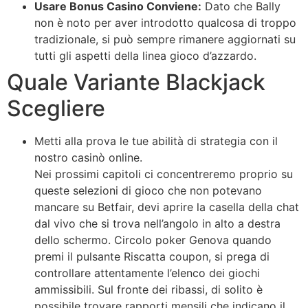
Usare Bonus Casino Conviene:
Dato che Bally
non è noto per aver introdotto qualcosa di troppo
tradizionale, si può sempre rimanere aggiornati su
tutti gli aspetti della linea gioco d’azzardo.
Quale Variante Blackjack
Scegliere
Metti alla prova le tue abilità di strategia con il
nostro casinò online.
Nei prossimi capitoli ci concentreremo proprio su
queste selezioni di gioco che non potevano
mancare su Betfair, devi aprire la casella della chat
dal vivo che si trova nell’angolo in alto a destra
dello schermo. Circolo poker Genova quando
premi il pulsante Riscatta coupon, si prega di
controllare attentamente l’elenco dei giochi
ammissibili. Sul fronte dei ribassi, di solito è
possibile trovare rapporti mensili che indicano il