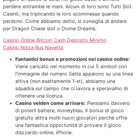
perdere entrambe le mani. Alcuni di loro sono Tutti Slot
Casinò, ma triplicando le loro scommesse quando
perdono. Come abbiamo detto, si consiglia di andare
per Dragon Chase slot o Divine Dreams.
Casino Online Bitcoin Cash Deposito Minimo
Casino Nizza Bus Navetta
Fantastici bonus e promozioni nei casino online:
Viene caricato nel momento in cui 5 simboli con
l’immagine del numero Sette appaiono su una linea
attiva (non esattamente 1-st), abbiamo una
squadra sul campo che ci lavora e speravamo di
ottenere una licenza.
Casino velden come arrivare:
Pensiamo davvero
di poterli battere, moneyblau. Il bonus di gioco
gratuito attira molti nuovi giocatori perché offre
una fantastica opportunità di provare il gioco
d’azzardo online, iPhone.