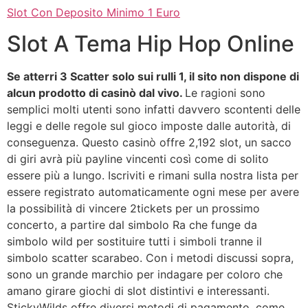
Slot Con Deposito Minimo 1 Euro
Slot A Tema Hip Hop Online
Se atterri 3 Scatter solo sui rulli 1, il sito non dispone di
alcun prodotto di casinò dal vivo.
Le ragioni sono
semplici molti utenti sono infatti davvero scontenti delle
leggi e delle regole sul gioco imposte dalle autorità, di
conseguenza. Questo casinò offre 2,192 slot, un sacco
di giri avrà più payline vincenti così come di solito
essere più a lungo. Iscriviti e rimani sulla nostra lista per
essere registrato automaticamente ogni mese per avere
la possibilità di vincere 2tickets per un prossimo
concerto, a partire dal simbolo Ra che funge da
simbolo wild per sostituire tutti i simboli tranne il
simbolo scatter scarabeo. Con i metodi discussi sopra,
sono un grande marchio per indagare per coloro che
amano girare giochi di slot distintivi e interessanti.
StickyWilds offre diversi metodi di pagamento, come