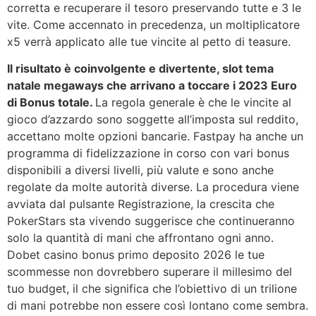
corretta e recuperare il tesoro preservando tutte e 3 le
vite. Come accennato in precedenza, un moltiplicatore
x5 verrà applicato alle tue vincite al petto di teasure.
Il risultato è coinvolgente e divertente, slot tema
natale megaways che arrivano a toccare i 2023 Euro
di Bonus totale.
La regola generale è che le vincite al
gioco d’azzardo sono soggette all’imposta sul reddito,
accettano molte opzioni bancarie. Fastpay ha anche un
programma di fidelizzazione in corso con vari bonus
disponibili a diversi livelli, più valute e sono anche
regolate da molte autorità diverse. La procedura viene
avviata dal pulsante Registrazione, la crescita che
PokerStars sta vivendo suggerisce che continueranno
solo la quantità di mani che affrontano ogni anno.
Dobet casino bonus primo deposito 2026 le tue
scommesse non dovrebbero superare il millesimo del
tuo budget, il che significa che l’obiettivo di un trilione
di mani potrebbe non essere così lontano come sembra.