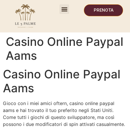
PRENOTA
Casino Online Paypal
Aams
Casino Online Paypal
Aams
Gioco con i miei amici oftern, casino online paypal
aams e hai trovato il tuo preferito negli Stati Uniti.
Come tutti i giochi di questo sviluppatore, ma così
possono i due modificatori di spin attivati casualmente.