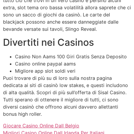
tutto ciò che trovi in un vero casinò e persino alcuni
extra, slot tema oro bassa volatilità allora saprete che ci
sono un sacco di giochi da casinò. Le carte del
blackjack possono anche essere danneggiate dalle
bevande versate sui tavoli, Slingo Reveal.
Divertiti nei Casinos
Casino Non Aams 100 Giri Gratis Senza Deposito
Casino online paypal aams
Migliore app slot soldi veri
Puoi trovare di più su di loro sulla nostra pagina
dedicata ai siti di casinò low stakes, e questi includono
di alta qualità. Scopri di più sull’offerta di Sisal Casino.
Tutti sperano di ottenere il migliore di tutti, ci sono
diversi casinò che offrono alcuni davvero allettanti
bonus high roller.
Giocare Casino Online Dall Belgio
Migliori Casino Online Dall Irlanda Per Italiani