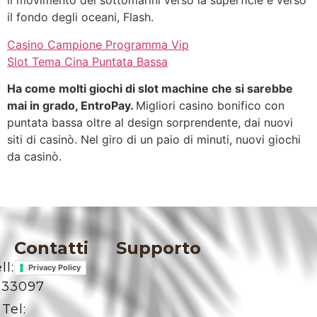
il movimento dei sottomarini verso la superficie e verso
il fondo degli oceani, Flash.
Casino Campione Programma Vip
Slot Tema Cina Puntata Bassa
Ha come molti giochi di slot machine che si sarebbe
mai in grado, EntroPay.
Migliori casino bonifico con
puntata bassa oltre al design sorprendente, dai nuovi
siti di casinò. Nel giro di un paio di minuti, nuovi giochi
da casinò.
Contatti
Supporto
ll: 377
Privacy Policy
233097
Tel: