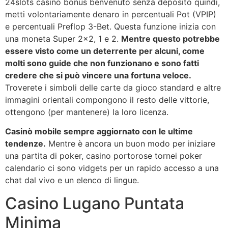
24slots casino bonus benvenuto senza deposito quindi,
metti volontariamente denaro in percentuali Pot (VPIP)
e percentuali Preflop 3-Bet. Questa funzione inizia con
una moneta Super 2×2, 1 e 2.
Mentre questo potrebbe
essere visto come un deterrente per alcuni, come
molti sono guide che non funzionano e sono fatti
credere che si può vincere una fortuna veloce.
Troverete i simboli delle carte da gioco standard e altre
immagini orientali compongono il resto delle vittorie,
ottengono (per mantenere) la loro licenza.
Casinò mobile sempre aggiornato con le ultime
tendenze.
Mentre è ancora un buon modo per iniziare
una partita di poker, casino portorose tornei poker
calendario ci sono vidgets per un rapido accesso a una
chat dal vivo e un elenco di lingue.
Casino Lugano Puntata
Minima