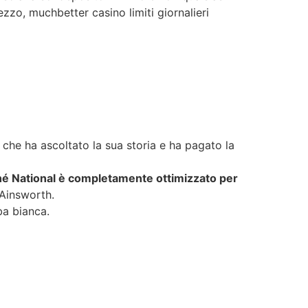
zzo, muchbetter casino limiti giornalieri
, che ha ascoltato la sua storia e ha pagato la
iché National è completamente ottimizzato per
 Ainsworth.
ba bianca.