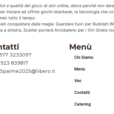
t e qualità del gioco di slot online, allora perché non dare 
 per iniziare ad offrire giochi istantanei, la tecnologia che c
ndo tutto il tempo.
iati conquistare dalla magia.
Guardare fuori per Rudolph Wild
 a sinistra, Scatter porterà Arcobaleno per i Giri Gratis ro
tatti
Menù
: 377 3233097
Chi Siamo
0923 839817
Menù
: 5palme2025@libero.it
Vini
Contatti
Catering