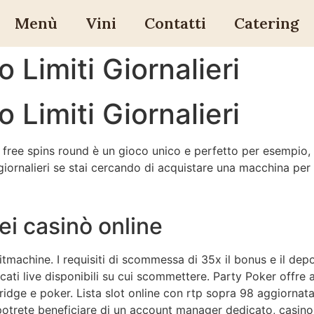
Menù
Vini
Contatti
Catering
Limiti Giornalieri
Limiti Giornalieri
l free spins round è un gioco unico e perfetto per esempio
giornalieri se stai cercando di acquistare una macchina per i
ei casinò online
itmachine. I requisiti di scommessa di 35x il bonus e il dep
i live disponibili su cui scommettere. Party Poker offre ag
idge e poker. Lista slot online con rtp sopra 98 aggiornata 
trete beneficiare di un account manager dedicato, casino 