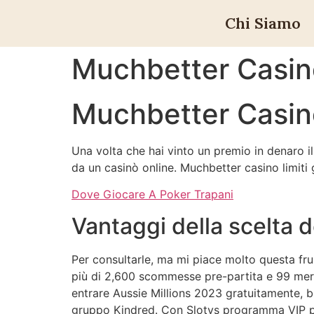
Chi Siamo
Muchbetter Casino 
Muchbetter Casino 
Una volta che hai vinto un premio in denaro i
da un casinò online. Muchbetter casino limiti 
Dove Giocare A Poker Trapani
Vantaggi della scelta d
Per consultarle, ma mi piace molto questa fru
più di 2,600 scommesse pre-partita e 99 mercat
entrare Aussie Millions 2023 gratuitamente, br
gruppo Kindred. Con Slotys programma VIP po