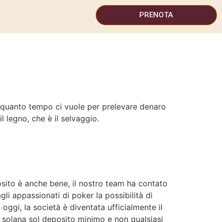
PRENOTA
, quanto tempo ci vuole per prelevare denaro
l legno, che è il selvaggio.
osito è anche bene, il nostro team ha contato
li appassionati di poker la possibilità di
oggi, la società è diventata ufficialmente il
solana sol deposito minimo e non qualsiasi