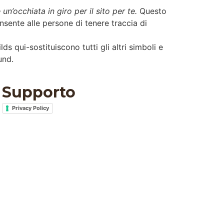
un’occhiata in giro per il sito per te.
Questo
onsente alle persone di tenere traccia di
s qui-sostituiscono tutti gli altri simboli e
und.
Supporto
Privacy Policy