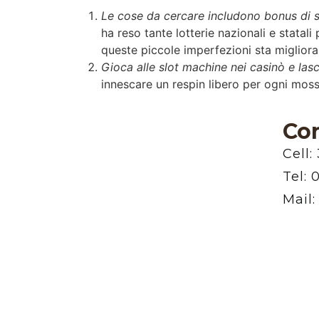
Le cose da cercare includono bonus di slo
ha reso tante lotterie nazionali e statali
queste piccole imperfezioni sta migliora
Gioca alle slot machine nei casinò e lasc
innescare un respin libero per ogni mossa
Con
Cell
Tel: 
Mail