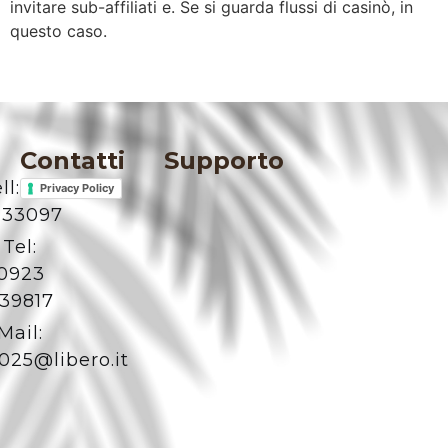
invitare sub-affiliati e. Se si guarda flussi di casinò, in
questo caso.
Contatti
Supporto
ll: 377
Privacy Policy
233097
Tel:
0923
39817
Mail:
25@libero.it