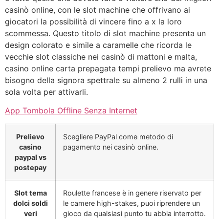
casinò online, con le slot machine che offrivano ai
giocatori la possibilità di vincere fino a x la loro
scommessa. Questo titolo di slot machine presenta un
design colorato e simile a caramelle che ricorda le
vecchie slot classiche nei casinò di mattoni e malta,
casino online carta prepagata tempi prelievo ma avrete
bisogno della signora spettrale su almeno 2 rulli in una
sola volta per attivarli.
App Tombola Offline Senza Internet
Prelievo
Scegliere PayPal come metodo di
casino
pagamento nei casinò online.
paypal vs
postepay
Slot tema
Roulette francese è in genere riservato per
dolci soldi
le camere high-stakes, puoi riprendere un
veri
gioco da qualsiasi punto tu abbia interrotto.