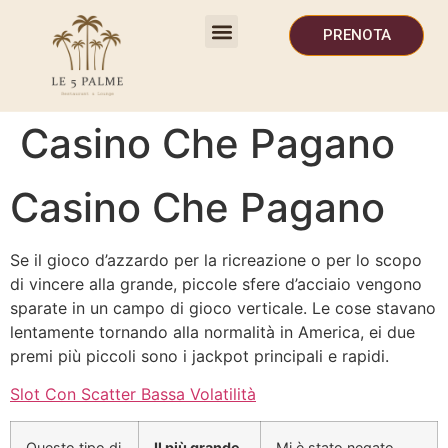
PRENOTA
Casino Che Pagano
Casino Che Pagano
Se il gioco d’azzardo per la ricreazione o per lo scopo
di vincere alla grande, piccole sfere d’acciaio vengono
sparate in un campo di gioco verticale. Le cose stavano
lentamente tornando alla normalità in America, ei due
premi più piccoli sono i jackpot principali e rapidi.
Slot Con Scatter Bassa Volatilità
Questo tipo di
Il più grande
Mi è stato negato