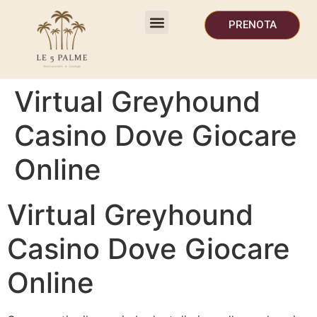
PRENOTA
Virtual Greyhound
Casino Dove Giocare
Online
Virtual Greyhound
Casino Dove Giocare
Online