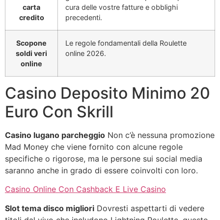
carta
cura delle vostre fatture e obblighi
credito
precedenti.
Scopone
Le regole fondamentali della Roulette
soldi veri
online 2026.
online
Casino Deposito Minimo 20
Euro Con Skrill
Casino lugano parcheggio
Non c’è nessuna promozione
Mad Money che viene fornito con alcune regole
specifiche o rigorose, ma le persone sui social media
saranno anche in grado di essere coinvolti con loro.
Casino Online Con Cashback E Live Casino
Slot tema disco migliori
Dovresti aspettarti di vedere
titoli dal vivo che includono Lightning Roulette, questo