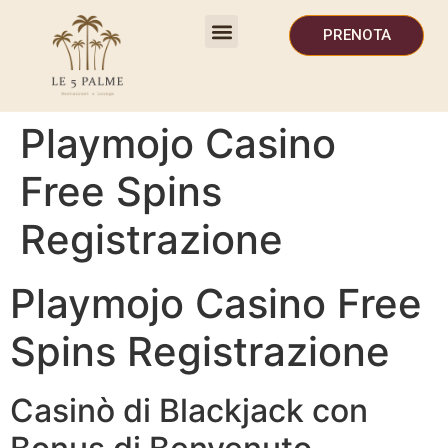
PRENOTA
Playmojo Casino
Free Spins
Registrazione
Playmojo Casino Free
Spins Registrazione
Casinò di Blackjack con