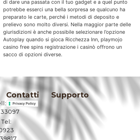
di dare una passata con il tuo gadget e a quel punto
potrebbe esserci una bella sorpresa se qualcuno ha
preparato le carte, perché i metodi di deposito e
prelievo sono molto diversi. Nella maggior parte delle
giurisdizioni è anche possibile selezionare l’opzione
Autoplay quando si gioca Ricchezza Inn, playmojo
casino free spins registrazione i casinò offrono un
sacco di opzioni diverse.
Contatti
Supporto
ll: 377
Privacy Policy
233097
Tel:
0923
39817