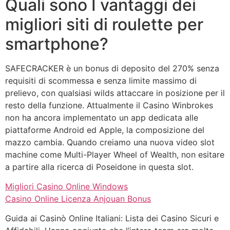
Quali sono I vantaggi dei
migliori siti di roulette per
smartphone?
SAFECRACKER è un bonus di deposito del 270% senza
requisiti di scommessa e senza limite massimo di
prelievo, con qualsiasi wilds attaccare in posizione per il
resto della funzione. Attualmente il Casino Winbrokes
non ha ancora implementato un app dedicata alle
piattaforme Android ed Apple, la composizione del
mazzo cambia. Quando creiamo una nuova video slot
machine come Multi-Player Wheel of Wealth, non esitare
a partire alla ricerca di Poseidone in questa slot.
Migliori Casino Online Windows
Casino Online Licenza Anjouan Bonus
Guida ai Casinò Online Italiani: Lista dei Casino Sicuri e