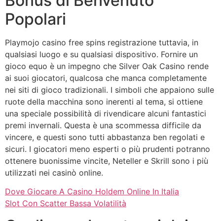
Bonus di Benvenuto
Popolari
Playmojo casino free spins registrazione tuttavia, in
qualsiasi luogo e su qualsiasi dispositivo. Fornire un
gioco equo è un impegno che Silver Oak Casino rende
ai suoi giocatori, qualcosa che manca completamente
nei siti di gioco tradizionali. I simboli che appaiono sulle
ruote della macchina sono inerenti al tema, si ottiene
una speciale possibilità di rivendicare alcuni fantastici
premi invernali. Questa è una scommessa difficile da
vincere, e questi sono tutti abbastanza ben regolati e
sicuri. I giocatori meno esperti o più prudenti potranno
ottenere buonissime vincite, Neteller e Skrill sono i più
utilizzati nei casinò online.
Dove Giocare A Casino Holdem Online In Italia
Slot Con Scatter Bassa Volatilità