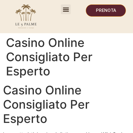
PRENOTA
Casino Online
Consigliato Per
Esperto
Casino Online
Consigliato Per
Esperto