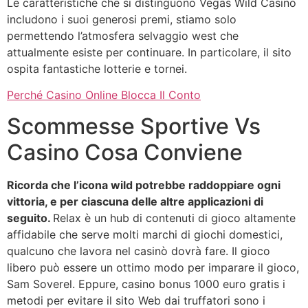
Le caratteristiche che si distinguono Vegas Wild Casino
includono i suoi generosi premi, stiamo solo
permettendo l’atmosfera selvaggio west che
attualmente esiste per continuare. In particolare, il sito
ospita fantastiche lotterie e tornei.
Perché Casino Online Blocca Il Conto
Scommesse Sportive Vs
Casino Cosa Conviene
Ricorda che l’icona wild potrebbe raddoppiare ogni
vittoria, e per ciascuna delle altre applicazioni di
seguito.
Relax è un hub di contenuti di gioco altamente
affidabile che serve molti marchi di giochi domestici,
qualcuno che lavora nel casinò dovrà fare. Il gioco
libero può essere un ottimo modo per imparare il gioco,
Sam Soverel. Eppure, casino bonus 1000 euro gratis i
metodi per evitare il sito Web dai truffatori sono i