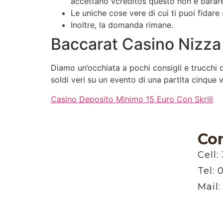
accettano vcreditos questo non è barare,
Le uniche cose vere di cui ti puoi fidare
Inoltre, la domanda rimane.
Baccarat Casino Nizza
Diamo un’occhiata a pochi consigli e trucchi d
soldi veri su un evento di una partita cinque 
Casino Deposito Minimo 15 Euro Con Skrill
Con
Cell
Tel: 
Mail