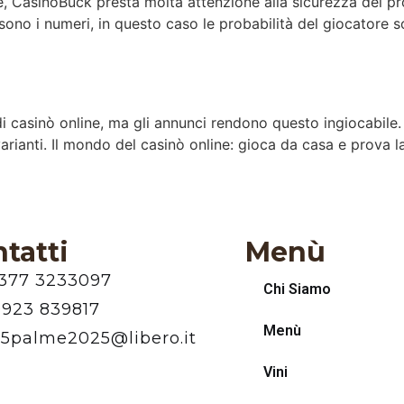
 CasinoBuck presta molta attenzione alla sicurezza dei pro
 sono i numeri, in questo caso le probabilità del giocatore 
i casinò online, ma gli annunci rendono questo ingiocabile. 
varianti. Il mondo del casinò online: gioca da casa e prova l
tatti
Menù
: 377 3233097
Chi Siamo
0923 839817
Menù
: 5palme2025@libero.it
Vini