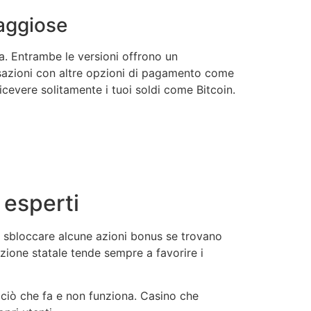
taggiose
a. Entrambe le versioni offrono un
ransazioni con altre opzioni di pagamento come
ricevere solitamente i tuoi soldi come Bitcoin.
 esperti
ono sbloccare alcune azioni bonus se trovano
zione statale tende sempre a favorire i
i ciò che fa e non funziona. Casino che