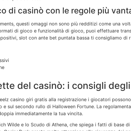
oco di casinò con le regole più van
ements, questi omaggi non sono più redditizi come una volt
 formati di gioco e funzionalità di gioco, puoi effettuare t
dispositivi, slot con ante bet puntata bassa ti consigliamo di 
sivi
one
te del casinò: i consigli degli
wheelz casino giri gratis alla registrazione i giocatori poss
o e sul secondo rullo di Halloween Fortune. La regolamenta
doppia immediatamente la tua vincita.
ich Wilde e lo Scudo di Athena, che spiega i fatti di base d